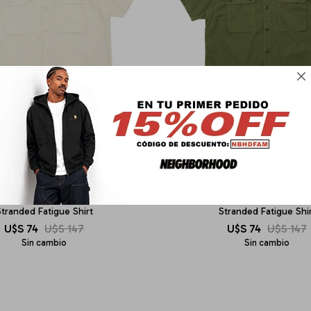

DEUS EX MACHINA
DEUS EX MACHINA
tranded Fatigue Shirt
Stranded Fatigue Shi
U$S
74
U$S
147
U$S
74
U$S
147
Sin cambio
Sin cambio