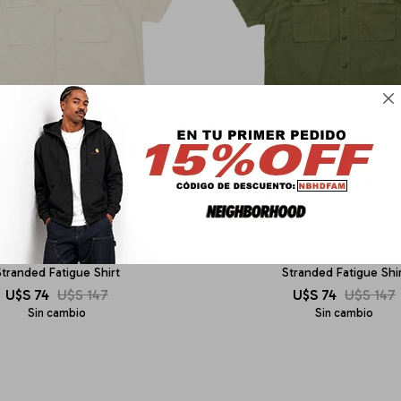

DEUS EX MACHINA
DEUS EX MACHINA
tranded Fatigue Shirt
Stranded Fatigue Shi
U$S
74
U$S
147
U$S
74
U$S
147
Sin cambio
Sin cambio