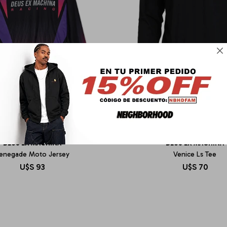

DEUS EX MACHINA
DEUS EX MACHINA
enegade Moto Jersey
Venice Ls Tee
U$S
93
U$S
70