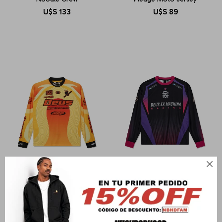
U$S
133
U$S
89

DEUS EX MACHINA
DEUS EX MACHINA
Pledge Moto Jersey
Renegade Moto Jersey