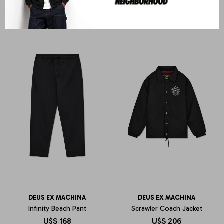
U$S
89
U$S
93
DEUS EX MACHINA
DEUS EX MACHINA
Infinity Beach Pant
Scrawler Coach Jacket
U$S
168
U$S
206