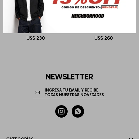
DR MARTENS
DR MARTENS
ADRIAN YS BLACK SMOOTH
2976 Ys Black Smooth
U$S
230
U$S
260
NEWSLETTER

