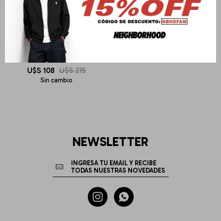
FUCKING AWESOME
HOODIE
U$S
108
U$S
215
Sin cambio
NEWSLETTER

