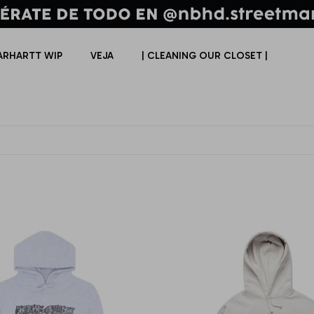
ARHARTT WIP
VEJA
| CLEANING OUR CLOSET |