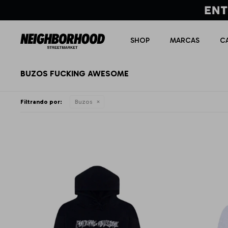
SHOP
MARCAS
C
BUZOS FUCKING AWESOME
Filtrando por:
Buzos