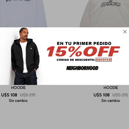

FUCKING AWESOME
FUCKING AWESOME
HOODIE
HOODIE
U$S
108
U$S
215
U$S
108
U$S
215
Sin cambio
Sin cambio