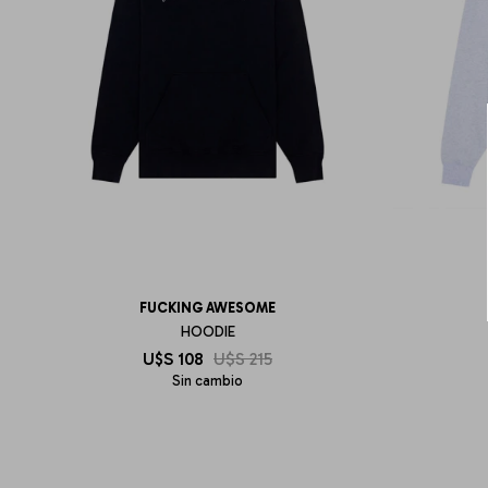
FUCKING AWESOME
HOODIE
U$S
108
U$S
215
Sin cambio