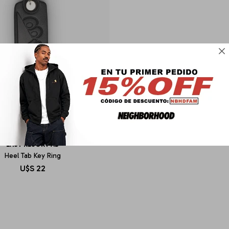

LAST RESORT AB
Heel Tab Key Ring
U$S
22