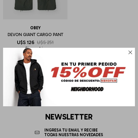
OBEY
DEVON GIANT CARGO PANT
U$S
126
U$S
251
Sin cambio

NEWSLETTER