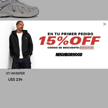

SALOMON
XT-WHISPER
U$S
234