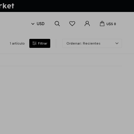
U$S
0
1 artículo
Recientes