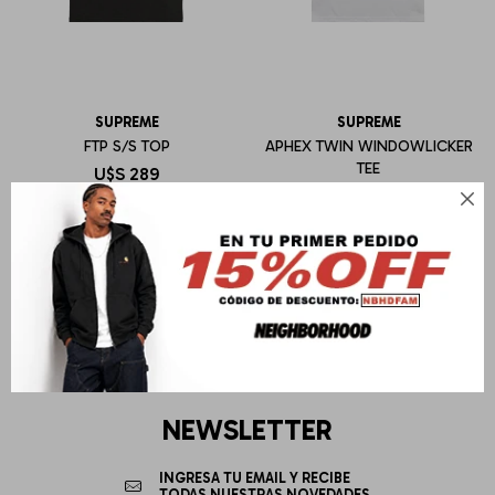
SUPREME
SUPREME
FTP S/S TOP
APHEX TWIN WINDOWLICKER
TEE
U$S
289
U$S
288

NEWSLETTER