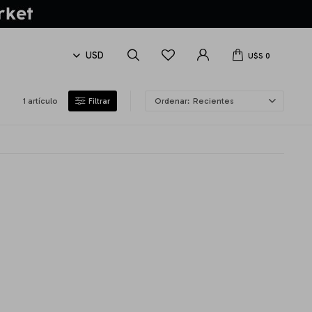
U$S
0
1 artículo
Recientes