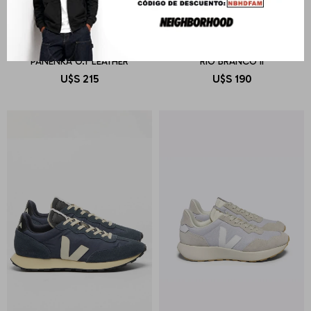
VEJA
VEJA
PANENKA O.T LEATHER
RIO BRANCO II
U$S
215
U$S
190