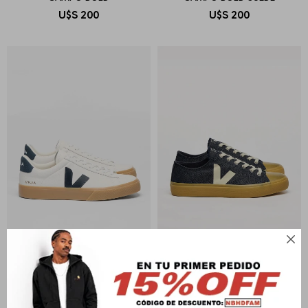
U$S
200
U$S
200

VEJA
VEJA
ZAPATILLA CAMPO
WATA II LOW DENIM