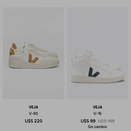
VEJA
VEJA
V-90
V-15
U$S
220
U$S
99
U$S
198
Sin cambio