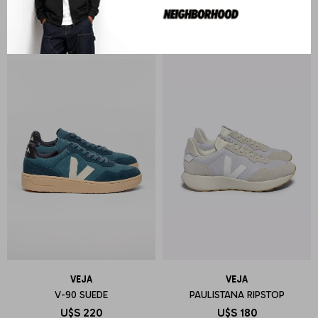
U$S
200
U$S
180
VEJA
VEJA
V-90 SUEDE
PAULISTANA RIPSTOP
U$S
220
U$S
180