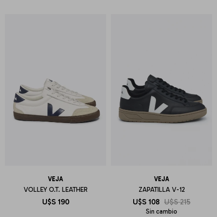
VEJA
VEJA
VOLLEY O.T. LEATHER
ZAPATILLA V-12
U$S
190
U$S
108
U$S
215
Sin cambio