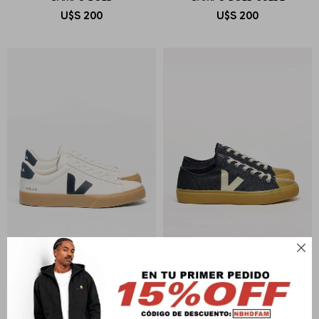
U$S
200
U$S
200

VEJA
VEJA
ZAPATILLA CAMPO
WATA II LOW DENIM