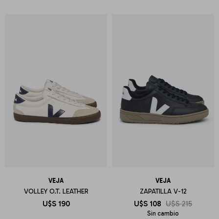
VEJA
VEJA
VOLLEY O.T. LEATHER
ZAPATILLA V-12
U$S
190
U$S
108
U$S
215
Sin cambio