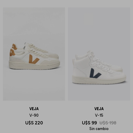
VEJA
VEJA
V-90
V-15
U$S
220
U$S
99
U$S
198
Sin cambio