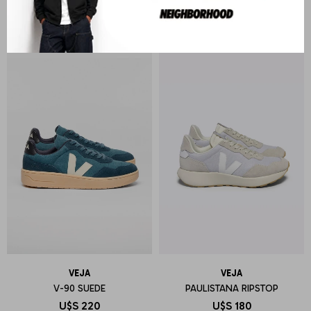
U$S
200
U$S
180
VEJA
VEJA
V-90 SUEDE
PAULISTANA RIPSTOP
U$S
220
U$S
180