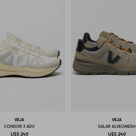
VEJA
VEJA
CONDOR 3 ADV
SALAR ALVEOMESH
U$S
240
U$S
240