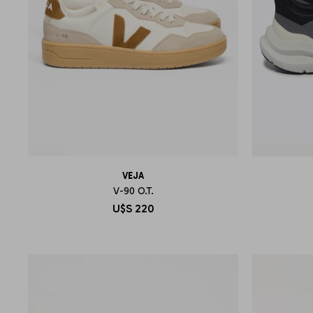
VEJA
V-90 O.T.
U$S
220