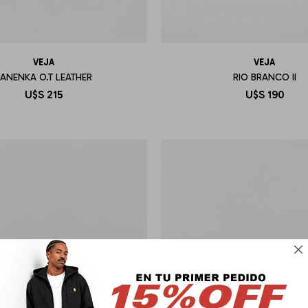
VEJA
VEJA
PANENKA O.T LEATHER
RIO BRANCO II
U$S
215
U$S
190
