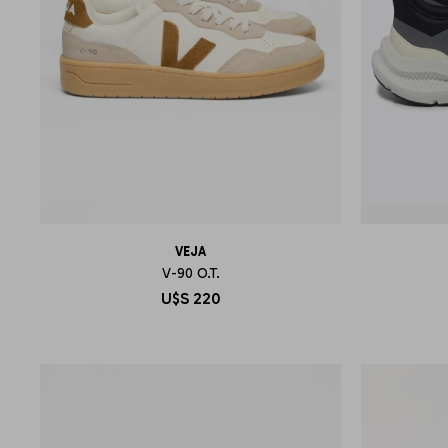
VEJA
V-90 O.T.
U$S
220