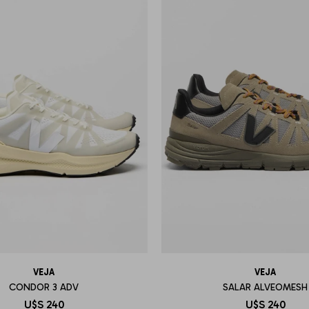
VEJA
VEJA
CONDOR 3 ADV
SALAR ALVEOMESH
U$S
240
U$S
240