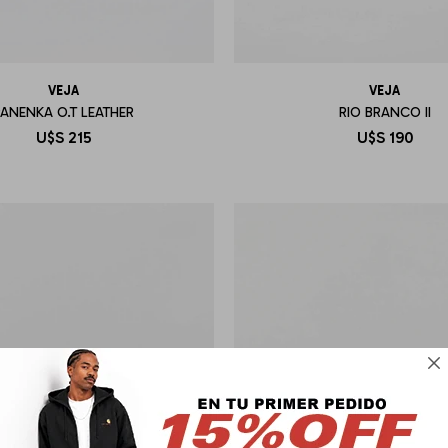
VEJA
VEJA
PANENKA O.T LEATHER
RIO BRANCO II
U$S
215
U$S
190
