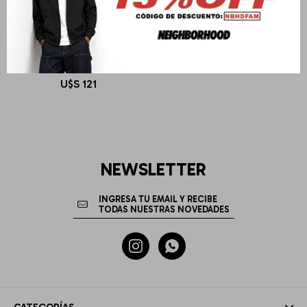
BLUE BANANA
NATURE CREW
U$S
121
NEWSLETTER

