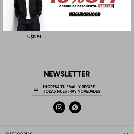
BLUE BANANA
ATLAS LONG SLEEVE POLO
U$S
91
NEWSLETTER

