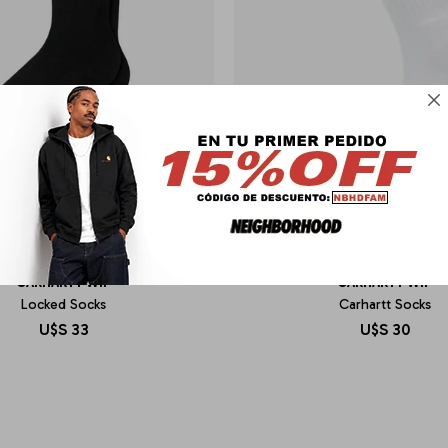

CARHARTT WIP
CARHARTT WIP
Locked Socks
Carhartt Socks
U$S
33
U$S
30