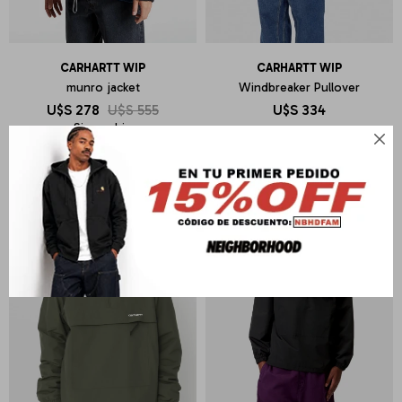
CARHARTT WIP
CARHARTT WIP
munro jacket
Windbreaker Pullover
U$S
278
U$S
555
U$S
334
Sin cambio
