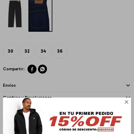
30
32
34
36


Envíos
Cambios y Devoluciones

Medios de pago