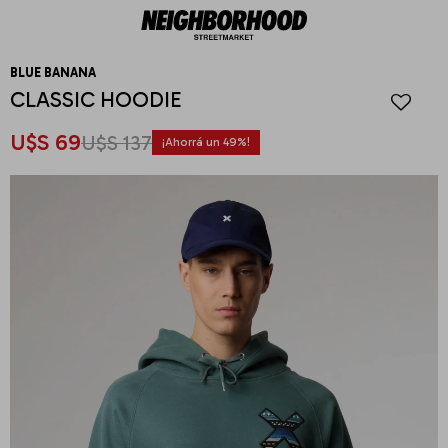
BLUE BANANA
CLASSIC HOODIE
U$S
69
U$S
137
49