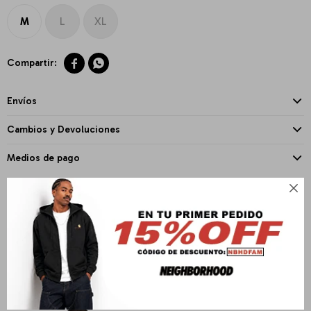
M
L
XL


Envíos
Cambios y Devoluciones
Medios de pago

PRODUCTOS QUE TE PUEDEN INTERESAR