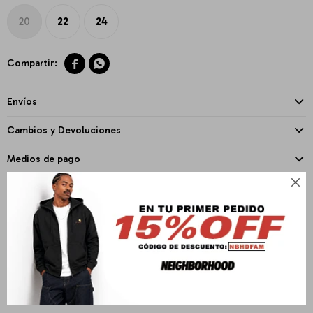
20
22
24


Envíos
Cambios y Devoluciones
Medios de pago

PRODUCTOS QUE TE PUEDEN INTERESAR