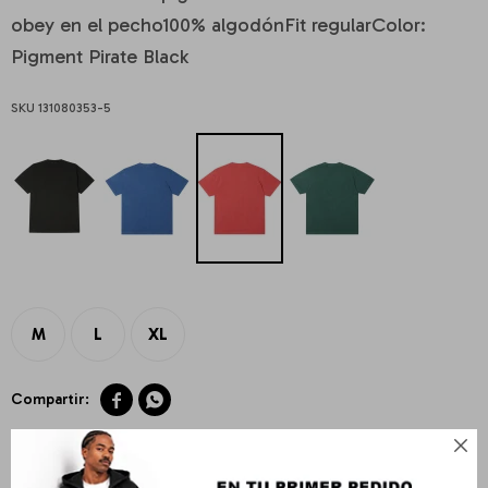
obey en el pecho100% algodónFit regularColor:
Pigment Pirate Black
131080353-5
M
L
XL



Envíos