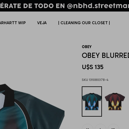
ARHARTT WIP
VEJA
| CLEANING OUR CLOSET |
OBEY
OBEY BLURRE
U$S
135
131080378-4