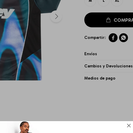
M
L
XL


Envíos
Cambios y Devoluciones
Medios de pago
