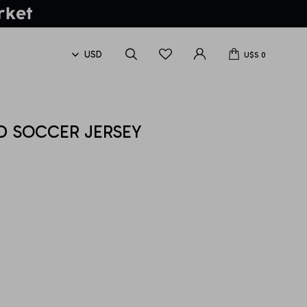
U$S
0
D SOCCER JERSEY