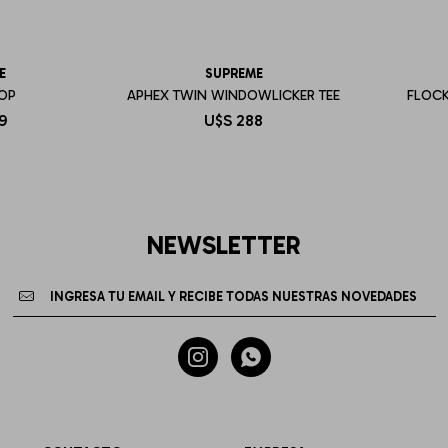
E
SUPREME
TOP
APHEX TWIN WINDOWLICKER TEE
FLOCK
9
U$S
288
NEWSLETTER

