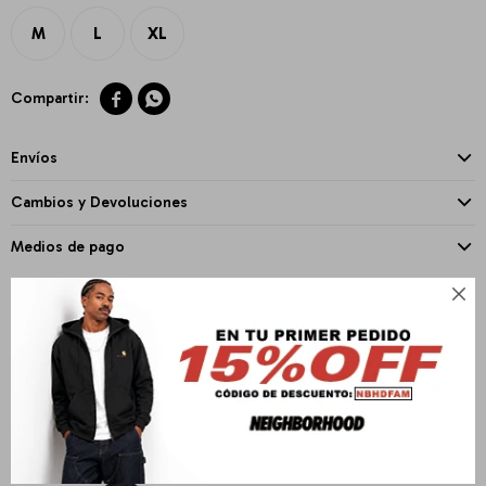
M
L
XL


Envíos
Cambios y Devoluciones
Medios de pago

PRODUCTOS QUE TE PUEDEN INTERESAR