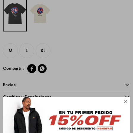
M
L
XL


Envíos
Cambios y Devoluciones

Medios de pago