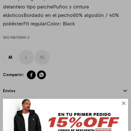
delantero tipo parchePuños y cintura
elásticosBordado en el pecho60% algodón / 40%
poliésterFit regularColor: Black
112470260-2
M
L
XL


Envíos
Cambios y Devoluciones

Medios de pago