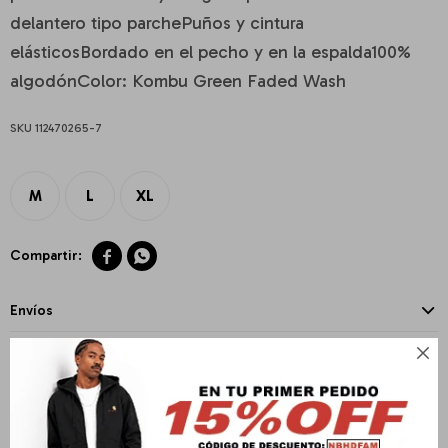
delantero tipo parchePuños y cintura
elásticosBordado en el pecho y en la espalda100%
algodónColor: Kombu Green Faded Wash
112470265-7
M
L
XL


Envíos
Cambios y Devoluciones

Medios de pago