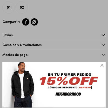
01
02


Envíos
Cambios y Devoluciones
Medios de pago

PRODUCTOS QUE TE PUEDEN INTERESAR