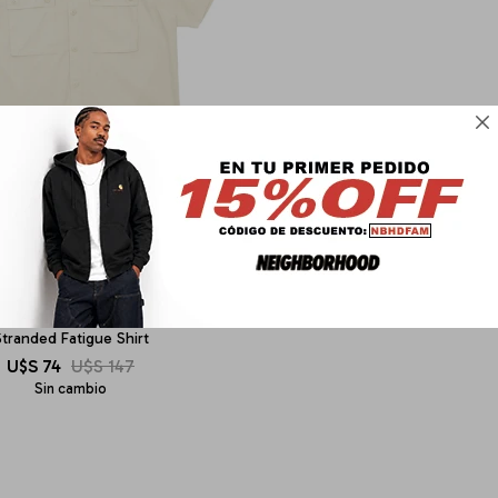

DEUS EX MACHINA
tranded Fatigue Shirt
U$S
74
U$S
147
Sin cambio