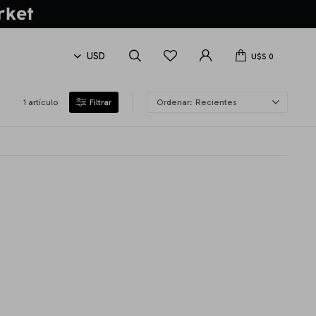
U$S
0
1 artículo
Recientes