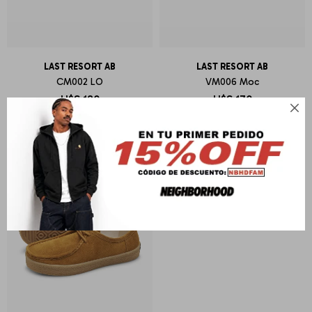
LAST RESORT AB
LAST RESORT AB
CM002 LO
VM006 Moc
U$S
180
U$S
170
