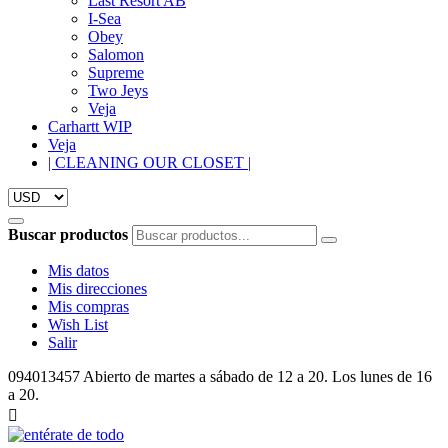
Last Resort AB
I-Sea
Obey
Salomon
Supreme
Two Jeys
Veja
Carhartt WIP
Veja
| CLEANING OUR CLOSET |
Buscar productos
Mis datos
Mis direcciones
Mis compras
Wish List
Salir
094013457
Abierto de martes a sábado de 12 a 20. Los lunes de 16
a 20.
