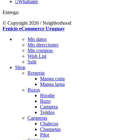

Whatsapp
Entrega:
© Copyright 2026 / Neighborhood
Fenicio eCommerce Uruguay
Mis datos
Mis direcciones
Mis compras
Wish List
Salir
Shop
Remeras
Manga corta
Manga larga
Buzos
Hoodie
Buzo
Campera
Tejidos
Camperas
Chalecos
Chaquetas
Pilot