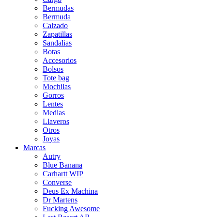
Bermudas
Bermuda
Calzado
Zapatillas
Sandalias
Botas
Accesorios
Bolsos
Tote bag
Mochilas
Gorros
Lentes
Medias
Llaveros
Otros
Joyas
Marcas
Autry
Blue Banana
Carhartt WIP
Converse
Deus Ex Machina
Dr Martens
Fucking Awesome