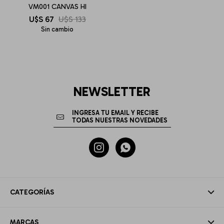
VM001 CANVAS HI
U$S
67
U$S
133
Sin cambio
NEWSLETTER


CATEGORÍAS
MARCAS