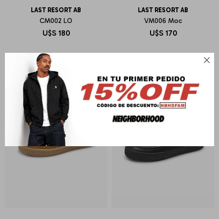
LAST RESORT AB
LAST RESORT AB
CM002 LO
VM006 Moc
U$S
180
U$S
170
