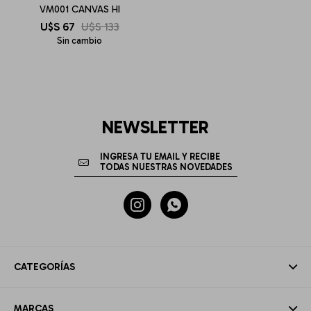
VM001 CANVAS HI
U$S
67
U$S
133
Sin cambio
NEWSLETTER


CATEGORÍAS
MARCAS