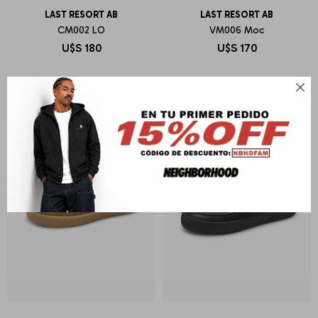
LAST RESORT AB
LAST RESORT AB
CM002 LO
VM006 Moc
U$S
180
U$S
170
