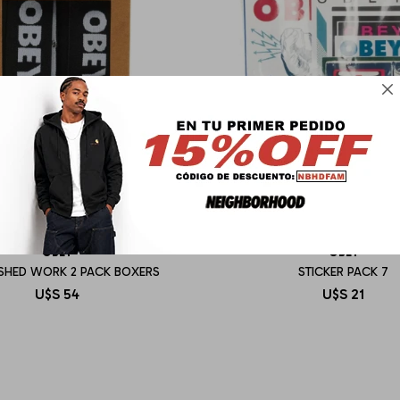

OBEY
OBEY
ISHED WORK 2 PACK BOXERS
STICKER PACK 7
U$S
54
U$S
21