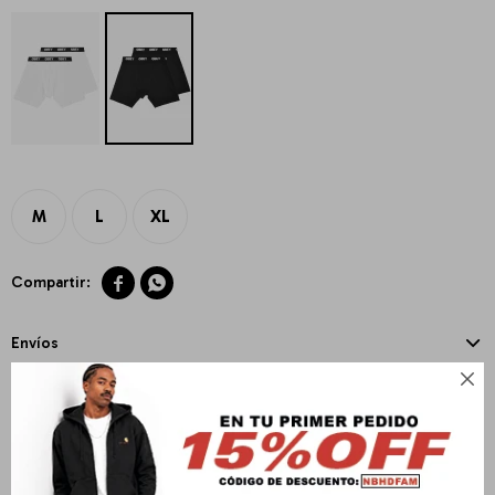
M
L
XL


Envíos

Cambios y Devoluciones
Medios de pago