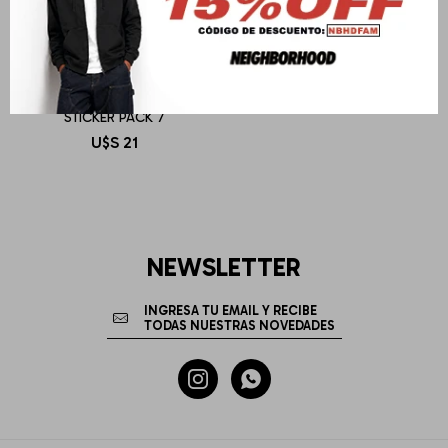
OBEY
STICKER PACK 7
U$S
21
NEWSLETTER

