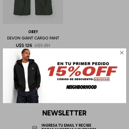
OBEY
DEVON GIANT CARGO PANT
U$S
126
U$S
251
Sin cambio

NEWSLETTER