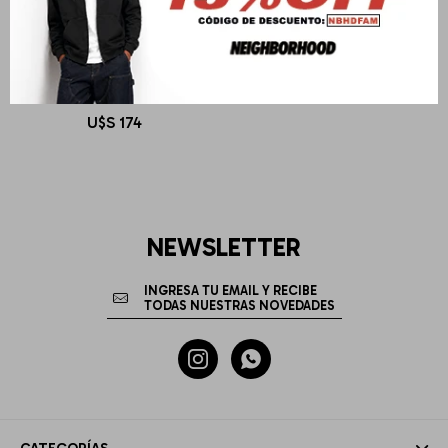
TWO JEYS
TJ 59FIFTY DOWNFLAP
U$S
174
NEWSLETTER

