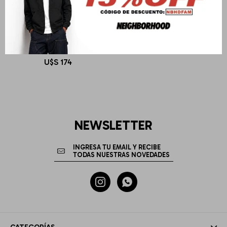
TWO JEYS
TJ 59FIFTY DOWNFLAP
U$S
174
NEWSLETTER

