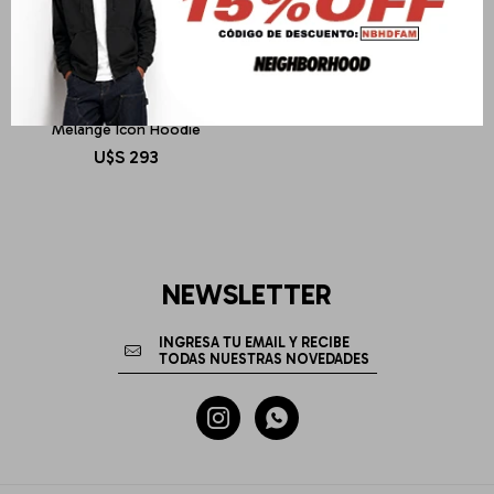
TWO JEYS
Melange Icon Hoodie
U$S
293
NEWSLETTER

