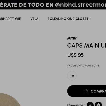
ARHARTT WIP
VEJA
| CLEANING OUR CLOSET |
AUTRY
CAPS MAIN U
U$S
95
A5UNACPU066J-41
TU

