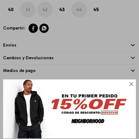
40
41
42
43
44
45


Envíos
Cambios y Devoluciones
Medios de pago

PRODUCTOS QUE TE PUEDEN INTERESAR