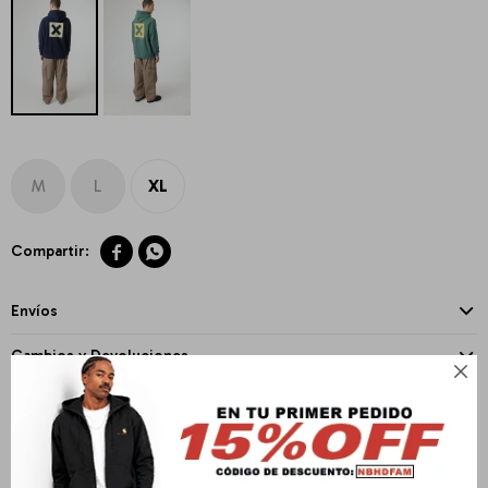
M
L
XL


Envíos
Cambios y Devoluciones

Medios de pago