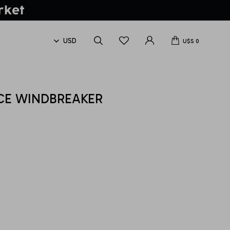
U$S
0
CE WINDBREAKER