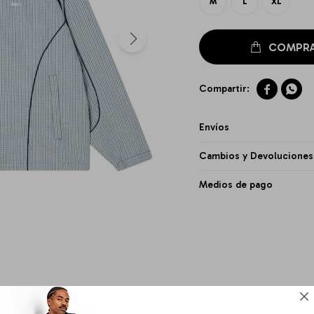
M
L
XL


Envíos
Cambios y Devoluciones
Medios de pago
