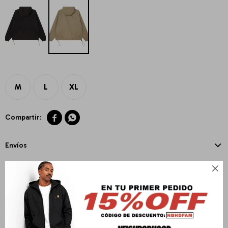
M
L
XL


Envíos
Cambios y Devoluciones

Medios de pago